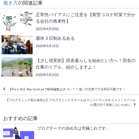
働き方
の関連記事
正常性バイアスにご注意を【新型コロナ対策で分か
る会社の将来性】
2021年6月20日
週休３日制あるある
2020年5月15日
【少し現実的】田舎暮らしを始めたい方へ！田舎の
仕事のリアル、紹介しますよ！
2020年5月10日
【ProとAir】Mac book airで動画編集はきつい？？ 使い方次第で十分対応可能です！
【プログラミング初心者向け】プログラミングスクールはマンツーマンがオススメ！スクール
の選び方で失敗しないために
おすすめの記事
ブログテーマの決め方は究極これです。