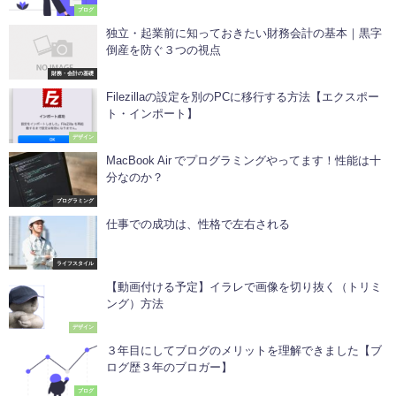
ブログ
独立・起業前に知っておきたい財務会計の基本｜黒字
倒産を防ぐ３つの視点
財務・会計の基礎
Filezillaの設定を別のPCに移行する方法【エクスポー
ト・インポート】
デザイン
MacBook Air でプログラミングやってます！性能は十
分なのか？
プログラミング
仕事での成功は、性格で左右される
ライフスタイル
【動画付ける予定】イラレで画像を切り抜く（トリミ
ング）方法
デザイン
３年目にしてブログのメリットを理解できました【ブ
ログ歴３年のブロガー】
ブログ