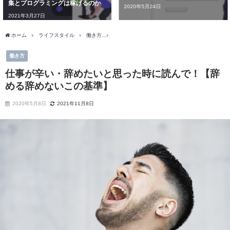
ミングは稼げるのか
ログラミング
2020年5月24日
マンがオスス
方で失敗しな
2020年5月9日
ホーム
ライフスタイル
働き方
仕事が辛い・辞めたいと思った時に読んで！【辞
働き方
仕事が辛い・辞めたいと思った時に読んで！【辞
める辞めないこの基準】
2020年5月8日
2021年11月8日