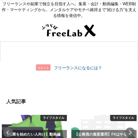
フリーランスや副業で独立を目指す人へ。集客・会計・動画編集・WEB制
作・マーケティングから、メンタルケアやモチベ維持まで“続ける力”を支え
る情報を発信中。
お問い合わせ
フリーランスになるには？
ひとこと
人気記事
イル
ライフスタイル
ブ
【公務員の資産運用】FXはやるべ
ワードプレスブログの始め方